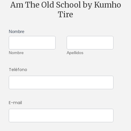
Am The Old School by Kumho
Tire
Nombre
Si eres
humano,
Nombre
Apellidos
deja
Nombre
Apellidos
este
campo
Teléfono
en
blanco.
E-mail