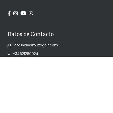
Datos de Contacto
info@lavalmuzagolf.com
+34621280024
Cale Green1, 28, 37120
Menú principal
Home
ACADEMIA
RESTAURANTE